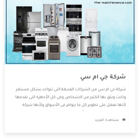
شركة جي ام سي
شركة جي ام سي من الشركات القديمة التى تتواجد بشكل مستمر
وثابت ويثق بها الكثير من الاشخاص وفى كل الأجهزة التى تقدمها
لأنها تعمل على تطوير كل ما يتوافر فى الأسواق ولأنها شركة
معروفة تهتم جدا بتوفير أفضل خدمات ما بعد البيع مع المنتجات
مشاهدة المزيد
وتقدم للعملاء أقوى العروض والخصومات التى تسهل على
المستهلك الاستمتاع بشراء جميع ما نقدمه لكم معنا هتجد كل
ما هو جديد وأفضل