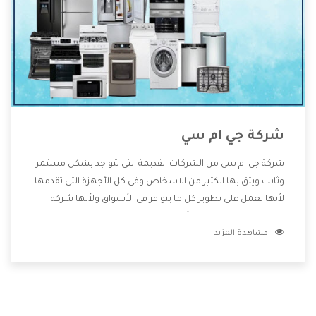
شركة جي ام سي
شركة جي ام سي من الشركات القديمة التى تتواجد بشكل مستمر
وثابت ويثق بها الكثير من الاشخاص وفى كل الأجهزة التى تقدمها
لأنها تعمل على تطوير كل ما يتوافر فى الأسواق ولأنها شركة
معروفة تهتم جدا بتوفير أفضل خدمات ما بعد البيع مع المنتجات
مشاهدة المزيد
وتقدم للعملاء أقوى العروض والخصومات التى تسهل على
المستهلك الاستمتاع بشراء جميع ما نقدمه لكم معنا هتجد كل
ما هو جديد وأفضل