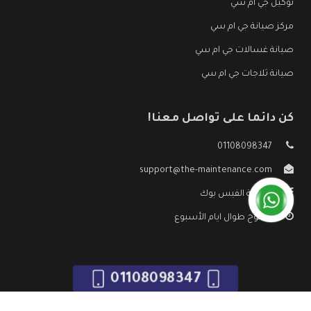
توكيل جي ام سي
مركز صيانة جي ام سي
صيانة غسالات جي ام سي
صيانة ثلاجات جي ام سي
كن دائما على تواصل معنا!
01108098347
support@the-maintenance.com
صفحة الفيس بوك
مفتوح طوال ايام الأسبوع
01108098347