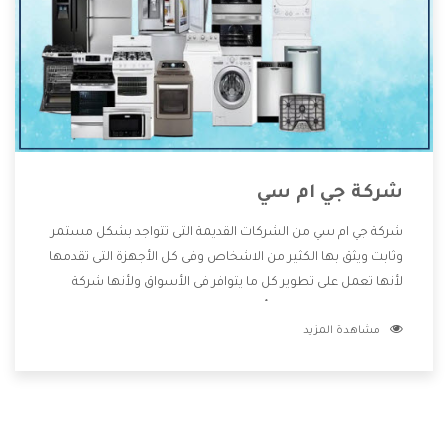
شركة جي ام سي
شركة جي ام سي من الشركات القديمة التى تتواجد بشكل مستمر
وثابت ويثق بها الكثير من الاشخاص وفى كل الأجهزة التى تقدمها
لأنها تعمل على تطوير كل ما يتوافر فى الأسواق ولأنها شركة
معروفة تهتم جدا بتوفير أفضل خدمات ما بعد البيع مع المنتجات
مشاهدة المزيد
وتقدم للعملاء أقوى العروض والخصومات التى تسهل على
المستهلك الاستمتاع بشراء جميع ما نقدمه لكم معنا هتجد كل
ما هو جديد وأفضل