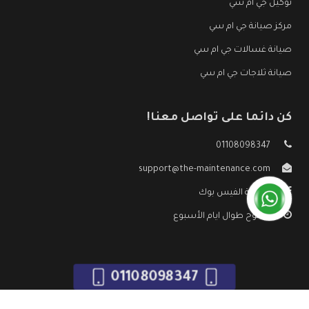
توكيل جي ام سي
مركز صيانة جي ام سي
صيانة غسالات جي ام سي
صيانة ثلاجات جي ام سي
كن دائما على تواصل معنا!
01108098347
support@the-maintenance.com
صفحة الفيس بوك
مفتوح طوال ايام الأسبوع
01108098347