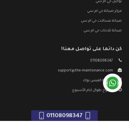
توكيل جي ام سي
مركز صيانة جي ام سي
صيانة غسالات جي ام سي
صيانة ثلاجات جي ام سي
كن دائما على تواصل معنا!
01108098347
support@the-maintenance.com
صفحة الفيس بوك
مفتوح طوال ايام الأسبوع
01108098347