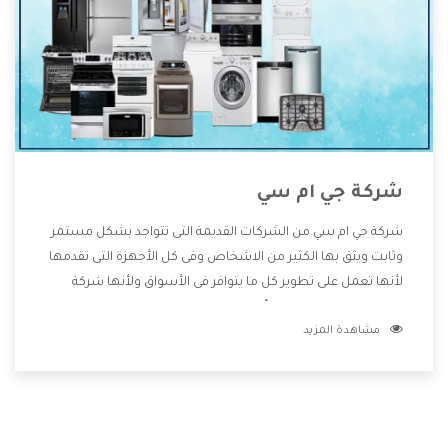
شركة جي ام سي
شركة جي ام سي من الشركات القديمة التى تتواجد بشكل مستمر
وثابت ويثق بها الكثير من الاشخاص وفى كل الأجهزة التى تقدمها
لأنها تعمل على تطوير كل ما يتوافر فى الأسواق ولأنها شركة
معروفة تهتم جدا بتوفير أفضل خدمات ما بعد البيع مع المنتجات
مشاهدة المزيد
وتقدم للعملاء أقوى العروض والخصومات التى تسهل على
المستهلك الاستمتاع بشراء جميع ما نقدمه لكم معنا هتجد كل
ما هو جديد وأفضل