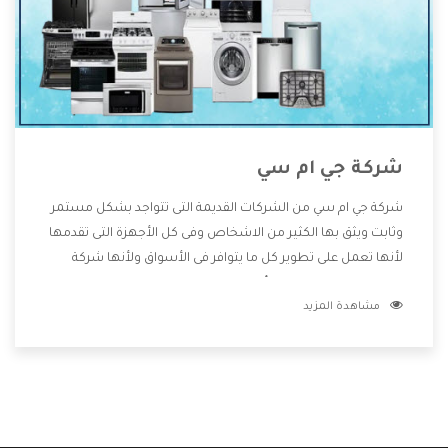
شركة جي ام سي
شركة جي ام سي من الشركات القديمة التى تتواجد بشكل مستمر
وثابت ويثق بها الكثير من الاشخاص وفى كل الأجهزة التى تقدمها
لأنها تعمل على تطوير كل ما يتوافر فى الأسواق ولأنها شركة
معروفة تهتم جدا بتوفير أفضل خدمات ما بعد البيع مع المنتجات
مشاهدة المزيد
وتقدم للعملاء أقوى العروض والخصومات التى تسهل على
المستهلك الاستمتاع بشراء جميع ما نقدمه لكم معنا هتجد كل
ما هو جديد وأفضل