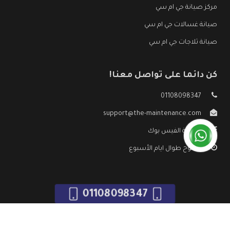
مركز صيانة جي ام سي
صيانة غسالات جي ام سي
صيانة ثلاجات جي ام سي
كن دائما على تواصل معنا!
01108098347
support@the-maintenance.com
صفحة الفيس بوك
مفتوح طوال ايام الأسبوع
01108098347
جميع الحقوق محفوظه ©
صيانة جي ام سي