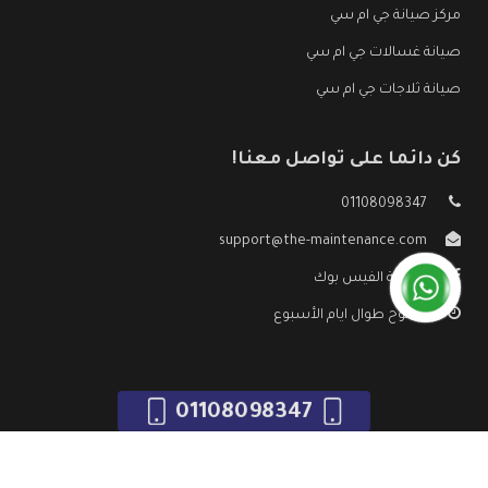
مركز صيانة جي ام سي
صيانة غسالات جي ام سي
صيانة ثلاجات جي ام سي
كن دائما على تواصل معنا!
01108098347
support@the-maintenance.com
صفحة الفيس بوك
مفتوح طوال ايام الأسبوع
01108098347
جميع الحقوق محفوظه ©
صيانة جي ام سي