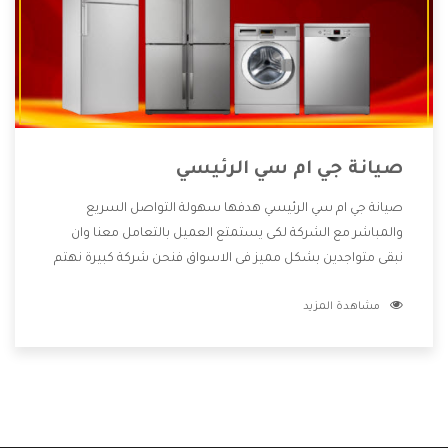
صيانة جي ام سي الرئيسي
صيانة جي ام سي الرئيسي هدفها سهولة التواصل السريع
والمباشر مع الشركة لكى يستمتع العميل بالتعامل معنا وان
نبقى متواجدين بشكل مميز فى الاسواق فنحن شركة كبيرة نهتم
بكل التفاصيل المهمة للعميل وان يستمتع بالخدمات التى تنفرد
مشاهدة المزيد
الشركة بها والتى تكون منها خدمة الصيانة التى تكون من أهم
الخدمات التى يرغب بها العميل لأنها تحافظ على كفاءة المنتج
كما أن شركة جي ام سي تقدم لنا جميع الأجهزة التى نبحث عنها
وأقوى الأسعار التى تكون مناسبة لكثير من العملاء