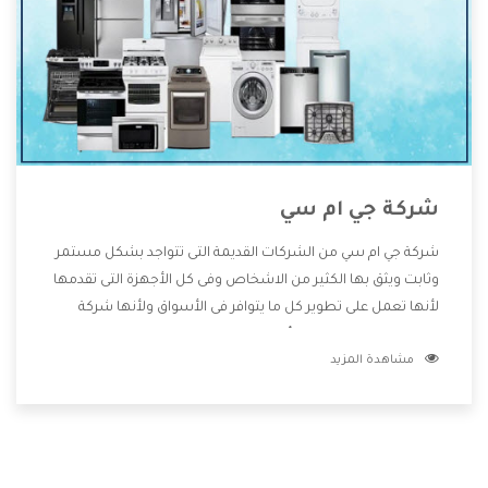
شركة جي ام سي
شركة جي ام سي من الشركات القديمة التى تتواجد بشكل مستمر
وثابت ويثق بها الكثير من الاشخاص وفى كل الأجهزة التى تقدمها
لأنها تعمل على تطوير كل ما يتوافر فى الأسواق ولأنها شركة
معروفة تهتم جدا بتوفير أفضل خدمات ما بعد البيع مع المنتجات
مشاهدة المزيد
وتقدم للعملاء أقوى العروض والخصومات التى تسهل على
المستهلك الاستمتاع بشراء جميع ما نقدمه لكم معنا هتجد كل
ما هو جديد وأفضل