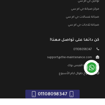
توكيل جي ام سي
مركز صيانة جي ام سي
صيانة غسالات جي ام سي
صيانة ثلاجات جي ام سي
كن دائما على تواصل معنا!
01108098347
support@the-maintenance.com
صفحة الفيس بوك
مفتوح طوال ايام الأسبوع
01108098347