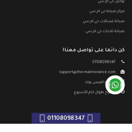
توكيل جي ام سي
مركز صيانة جي ام سي
صيانة غسالات جي ام سي
صيانة ثلاجات جي ام سي
كن دائما على تواصل معنا!
01108098347
support@the-maintenance.com
صفحة الفيس بوك
مفتوح طوال ايام الأسبوع
01108098347