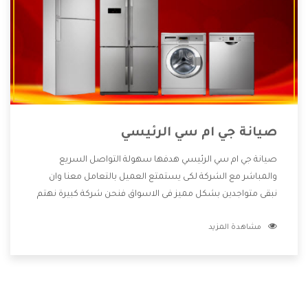
صيانة جي ام سي الرئيسي
صيانة جي ام سي الرئيسي هدفها سهولة التواصل السريع
والمباشر مع الشركة لكى يستمتع العميل بالتعامل معنا وان
نبقى متواجدين بشكل مميز فى الاسواق فنحن شركة كبيرة نهتم
بكل التفاصيل المهمة للعميل وان يستمتع بالخدمات التى تنفرد
مشاهدة المزيد
الشركة بها والتى تكون منها خدمة الصيانة التى تكون من أهم
الخدمات التى يرغب بها العميل لأنها تحافظ على كفاءة المنتج
كما أن شركة جي ام سي تقدم لنا جميع الأجهزة التى نبحث عنها
وأقوى الأسعار التى تكون مناسبة لكثير من العملاء