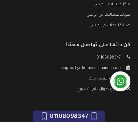
مركز صيانة جي ام سي
صيانة غسالات جي ام سي
صيانة ثلاجات جي ام سي
كن دائما على تواصل معنا!
01108098347
support@the-maintenance.com
صفحة الفيس بوك
مفتوح طوال ايام الأسبوع
01108098347
جميع الحقوق محفوظه ©
صيانة جي ام سي