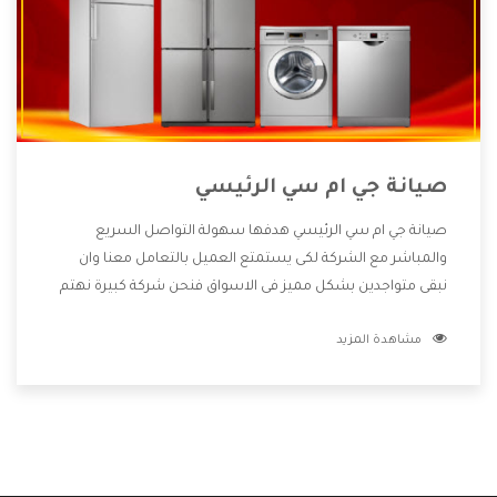
صيانة جي ام سي الرئيسي
صيانة جي ام سي الرئيسي هدفها سهولة التواصل السريع
والمباشر مع الشركة لكى يستمتع العميل بالتعامل معنا وان
نبقى متواجدين بشكل مميز فى الاسواق فنحن شركة كبيرة نهتم
بكل التفاصيل المهمة للعميل وان يستمتع بالخدمات التى تنفرد
مشاهدة المزيد
الشركة بها والتى تكون منها خدمة الصيانة التى تكون من أهم
الخدمات التى يرغب بها العميل لأنها تحافظ على كفاءة المنتج
كما أن شركة جي ام سي تقدم لنا جميع الأجهزة التى نبحث عنها
وأقوى الأسعار التى تكون مناسبة لكثير من العملاء