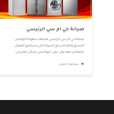
صيانة جي ام سي الرئيسي
صيانة جي ام سي الرئيسي هدفها سهولة التواصل
السريع والمباشر مع الشركة لكى يستمتع العميل
بالتعامل معنا وان نبقى متواجدين بشكل مميز فى
الاسواق فنحن شركة كبيرة نهتم بكل التفاصيل المهمة
مشاهدة المزيد
للعميل وان يستمتع بالخدمات التى تنفرد الشركة بها
والتى تكون منها خدمة الصيانة التى تكون من أهم
الخدمات التى يرغب بها العميل لأنها تحافظ على كفاءة
المنتج كما أن شركة جي ام سي تقدم لنا جميع الأجهزة
التى نبحث عنها وأقوى الأسعار التى تكون مناسبة لكثير
من العملاء