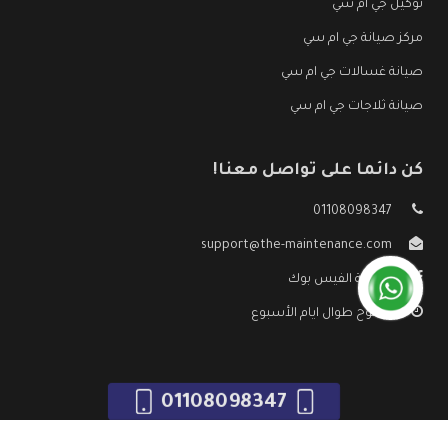
توكيل جي ام سي
مركز صيانة جي ام سي
صيانة غسالات جي ام سي
صيانة ثلاجات جي ام سي
كن دائما على تواصل معنا!
01108098347
support@the-maintenance.com
صفحة الفيس بوك
مفتوح طوال ايام الأسبوع
01108098347