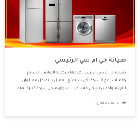
صيانة جي ام سي الرئيسي
صيانة جي ام سي الرئيسي هدفها سهولة التواصل السريع
والمباشر مع الشركة لكى يستمتع العميل بالتعامل معنا وان
نبقى متواجدين بشكل مميز فى الاسواق فنحن شركة كبيرة نهتم
بكل التفاصيل المهمة للعميل وان يستمتع بالخدمات التى تنفرد
مشاهدة المزيد
الشركة بها والتى تكون منها خدمة الصيانة التى تكون من أهم
الخدمات التى يرغب بها العميل لأنها تحافظ على كفاءة المنتج
كما أن شركة جي ام سي تقدم لنا جميع الأجهزة التى نبحث عنها
وأقوى الأسعار التى تكون مناسبة لكثير من العملاء