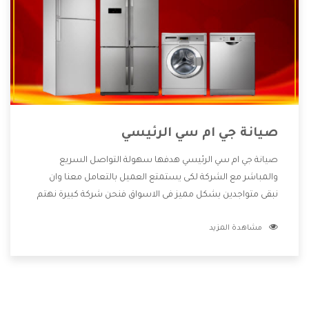
صيانة جي ام سي الرئيسي
صيانة جي ام سي الرئيسي هدفها سهولة التواصل السريع
والمباشر مع الشركة لكى يستمتع العميل بالتعامل معنا وان
نبقى متواجدين بشكل مميز فى الاسواق فنحن شركة كبيرة نهتم
بكل التفاصيل المهمة للعميل وان يستمتع بالخدمات التى تنفرد
مشاهدة المزيد
الشركة بها والتى تكون منها خدمة الصيانة التى تكون من أهم
الخدمات التى يرغب بها العميل لأنها تحافظ على كفاءة المنتج
كما أن شركة جي ام سي تقدم لنا جميع الأجهزة التى نبحث عنها
وأقوى الأسعار التى تكون مناسبة لكثير من العملاء