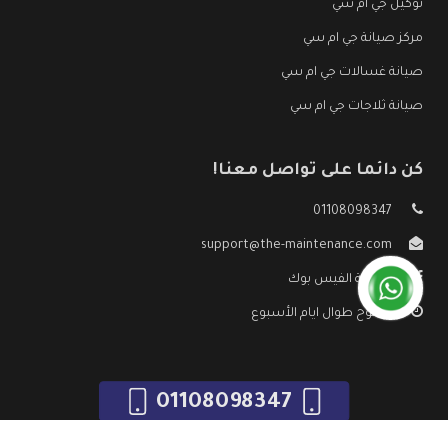
توكيل جي ام سي
مركز صيانة جي ام سي
صيانة غسالات جي ام سي
صيانة ثلاجات جي ام سي
كن دائما على تواصل معنا!
01108098347
support@the-maintenance.com
صفحة الفيس بوك
مفتوح طوال ايام الأسبوع
01108098347