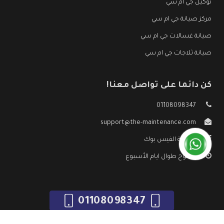
توكيل جي ام سي
مركز صيانة جي ام سي
صيانة غسالات جي ام سي
صيانة ثلاجات جي ام سي
كن دائما على تواصل معنا!
01108098347
support@the-maintenance.com
صفحة الفيس بوك
مفتوح طوال ايام الأسبوع
01108098347