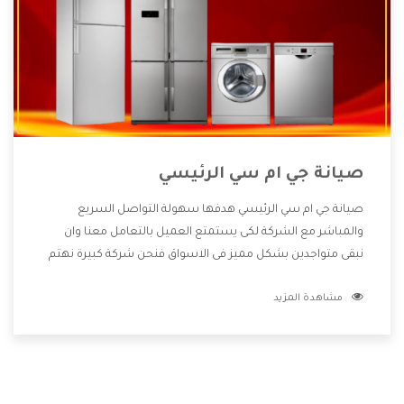
صيانة جي ام سي الرئيسي
صيانة جي ام سي الرئيسي هدفها سهولة التواصل السريع
والمباشر مع الشركة لكى يستمتع العميل بالتعامل معنا وان
نبقى متواجدين بشكل مميز فى الاسواق فنحن شركة كبيرة نهتم
بكل التفاصيل المهمة للعميل وان يستمتع بالخدمات التى تنفرد
مشاهدة المزيد
الشركة بها والتى تكون منها خدمة الصيانة التى تكون من أهم
الخدمات التى يرغب بها العميل لأنها تحافظ على كفاءة المنتج
كما أن شركة جي ام سي تقدم لنا جميع الأجهزة التى نبحث عنها
وأقوى الأسعار التى تكون مناسبة لكثير من العملاء