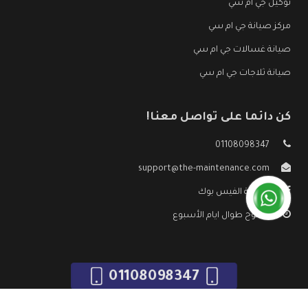
توكيل جي ام سي
مركز صيانة جي ام سي
صيانة غسالات جي ام سي
صيانة ثلاجات جي ام سي
كن دائما على تواصل معنا!
01108098347
support@the-maintenance.com
صفحة الفيس بوك
مفتوح طوال ايام الأسبوع
01108098347