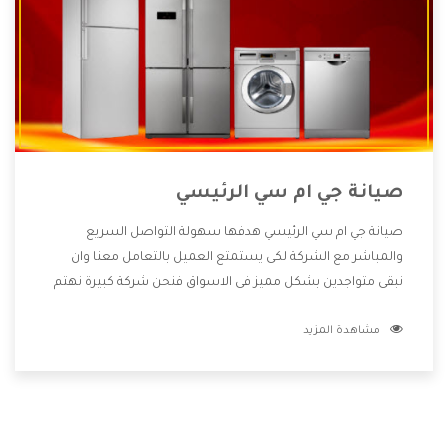
صيانة جي ام سي الرئيسي
صيانة جي ام سي الرئيسي هدفها سهولة التواصل السريع
والمباشر مع الشركة لكى يستمتع العميل بالتعامل معنا وان
نبقى متواجدين بشكل مميز فى الاسواق فنحن شركة كبيرة نهتم
بكل التفاصيل المهمة للعميل وان يستمتع بالخدمات التى تنفرد
مشاهدة المزيد
الشركة بها والتى تكون منها خدمة الصيانة التى تكون من أهم
الخدمات التى يرغب بها العميل لأنها تحافظ على كفاءة المنتج
كما أن شركة جي ام سي تقدم لنا جميع الأجهزة التى نبحث عنها
وأقوى الأسعار التى تكون مناسبة لكثير من العملاء