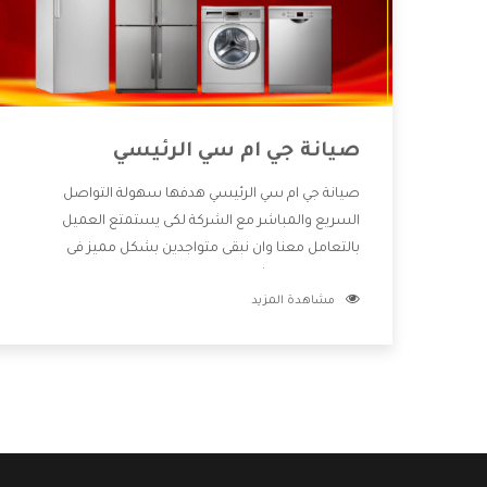
صيانة جي ام سي الرئيسي
صيانة جي ام سي الرئيسي هدفها سهولة التواصل
السريع والمباشر مع الشركة لكى يستمتع العميل
بالتعامل معنا وان نبقى متواجدين بشكل مميز فى
الاسواق فنحن شركة كبيرة نهتم بكل التفاصيل المهمة
مشاهدة المزيد
للعميل وان يستمتع بالخدمات التى تنفرد الشركة بها
والتى تكون منها خدمة الصيانة التى تكون من أهم
الخدمات التى يرغب بها العميل لأنها تحافظ على كفاءة
المنتج كما أن شركة جي ام سي تقدم لنا جميع الأجهزة
التى نبحث عنها وأقوى الأسعار التى تكون مناسبة لكثير
من العملاء