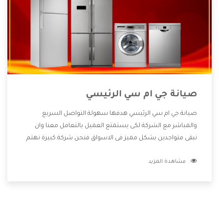
صيانة جي ام سي الرئيسي
صيانة جي ام سي الرئيسي هدفها سهولة التواصل السريع
والمباشر مع الشركة لكى يستمتع العميل بالتعامل معنا وان
نبقى متواجدين بشكل مميز فى الاسواق فنحن شركة كبيرة نهتم
بكل التفاصيل المهمة للعميل وان يستمتع بالخدمات التى تنفرد
مشاهدة المزيد
الشركة بها والتى تكون منها خدمة الصيانة التى تكون من أهم
الخدمات التى يرغب بها العميل لأنها تحافظ على كفاءة المنتج
كما أن شركة جي ام سي تقدم لنا جميع الأجهزة التى نبحث عنها
وأقوى الأسعار التى تكون مناسبة لكثير من العملاء