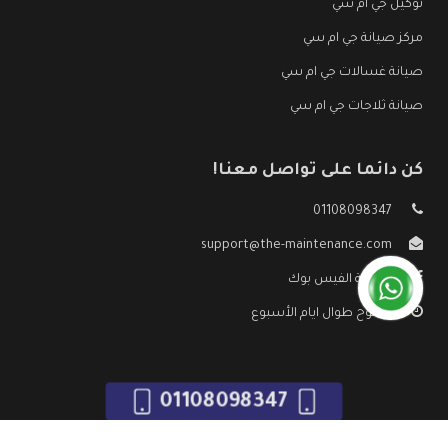
توكيل جي ام سي
مركز صيانة جي ام سي
صيانة غسالات جي ام سي
صيانة ثلاجات جي ام سي
كن دائما على تواصل معنا!
01108098347
support@the-maintenance.com
صفحة الفيس بوك
مفتوح طوال ايام الأسبوع
01108098347