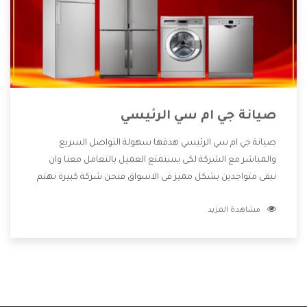
صيانة جي ام سي الرئيسي
صيانة جي ام سي الرئيسي هدفها سهولة التواصل السريع
والمباشر مع الشركة لكى يستمتع العميل بالتعامل معنا وان
نبقى متواجدين بشكل مميز فى الاسواق فنحن شركة كبيرة نهتم
بكل التفاصيل المهمة للعميل وان يستمتع بالخدمات التى تنفرد
مشاهدة المزيد
الشركة بها والتى تكون منها خدمة الصيانة التى تكون من أهم
الخدمات التى يرغب بها العميل لأنها تحافظ على كفاءة المنتج
كما أن شركة جي ام سي تقدم لنا جميع الأجهزة التى نبحث عنها
وأقوى الأسعار التى تكون مناسبة لكثير من العملاء