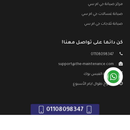
مركز صيانة جي ام سي
صيانة غسالات جي ام سي
صيانة ثلاجات جي ام سي
كن دائما على تواصل معنا!
01108098347
support@the-maintenance.com
صفحة الفيس بوك
مفتوح طوال ايام الأسبوع
01108098347
جميع الحقوق محفوظه ©
صيانة جي ام سي