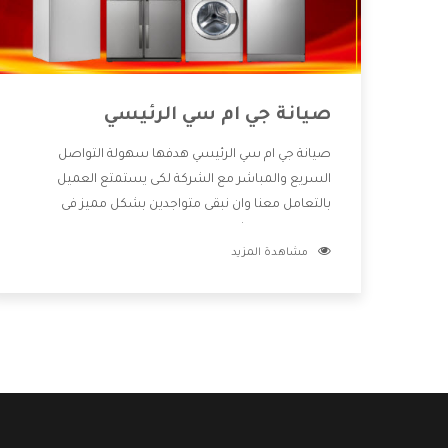
صيانة جي ام سي الرئيسي
صيانة جي ام سي الرئيسي هدفها سهولة التواصل
السريع والمباشر مع الشركة لكى يستمتع العميل
بالتعامل معنا وان نبقى متواجدين بشكل مميز فى
الاسواق فنحن شركة كبيرة نهتم بكل التفاصيل المهمة
مشاهدة المزيد
للعميل وان يستمتع بالخدمات التى تنفرد الشركة بها
والتى تكون منها خدمة الصيانة التى تكون من أهم
الخدمات التى يرغب بها العميل لأنها تحافظ على كفاءة
المنتج كما أن شركة جي ام سي تقدم لنا جميع الأجهزة
التى نبحث عنها وأقوى الأسعار التى تكون مناسبة لكثير
من العملاء