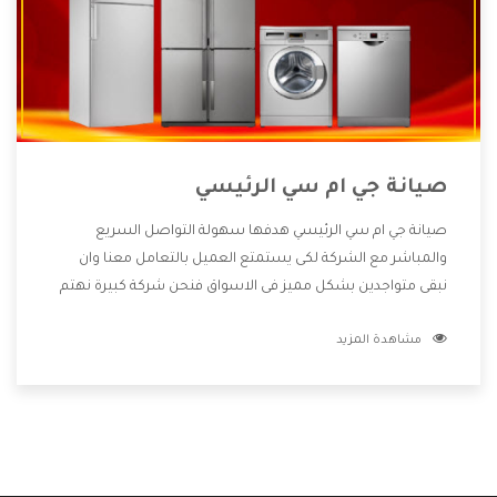
صيانة جي ام سي الرئيسي
صيانة جي ام سي الرئيسي هدفها سهولة التواصل السريع
والمباشر مع الشركة لكى يستمتع العميل بالتعامل معنا وان
نبقى متواجدين بشكل مميز فى الاسواق فنحن شركة كبيرة نهتم
بكل التفاصيل المهمة للعميل وان يستمتع بالخدمات التى تنفرد
مشاهدة المزيد
الشركة بها والتى تكون منها خدمة الصيانة التى تكون من أهم
الخدمات التى يرغب بها العميل لأنها تحافظ على كفاءة المنتج
كما أن شركة جي ام سي تقدم لنا جميع الأجهزة التى نبحث عنها
وأقوى الأسعار التى تكون مناسبة لكثير من العملاء