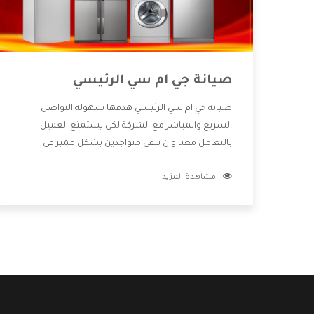
صيانة جي ام سي الرئيسي
صيانة جي ام سي الرئيسي هدفها سهولة التواصل
السريع والمباشر مع الشركة لكى يستمتع العميل
بالتعامل معنا وان نبقى متواجدين بشكل مميز فى
الاسواق فنحن شركة كبيرة نهتم بكل التفاصيل المهمة
مشاهدة المزيد
للعميل وان يستمتع بالخدمات التى تنفرد الشركة بها
والتى تكون منها خدمة الصيانة التى تكون من أهم
الخدمات التى يرغب بها العميل لأنها تحافظ على كفاءة
المنتج كما أن شركة جي ام سي تقدم لنا جميع الأجهزة
التى نبحث عنها وأقوى الأسعار التى تكون مناسبة لكثير
من العملاء