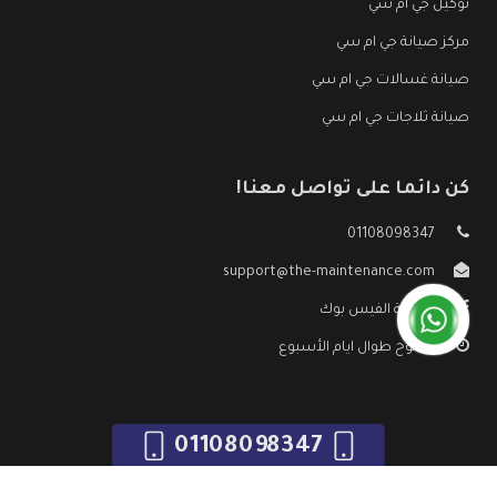
توكيل جي ام سي
مركز صيانة جي ام سي
صيانة غسالات جي ام سي
صيانة ثلاجات جي ام سي
كن دائما على تواصل معنا!
01108098347
support@the-maintenance.com
صفحة الفيس بوك
مفتوح طوال ايام الأسبوع
01108098347