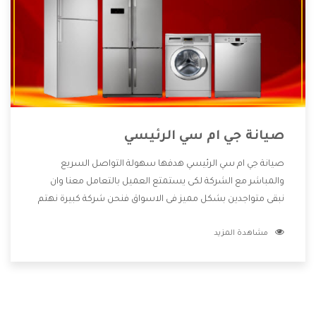
صيانة جي ام سي الرئيسي
صيانة جي ام سي الرئيسي هدفها سهولة التواصل السريع
والمباشر مع الشركة لكى يستمتع العميل بالتعامل معنا وان
نبقى متواجدين بشكل مميز فى الاسواق فنحن شركة كبيرة نهتم
بكل التفاصيل المهمة للعميل وان يستمتع بالخدمات التى تنفرد
مشاهدة المزيد
الشركة بها والتى تكون منها خدمة الصيانة التى تكون من أهم
الخدمات التى يرغب بها العميل لأنها تحافظ على كفاءة المنتج
كما أن شركة جي ام سي تقدم لنا جميع الأجهزة التى نبحث عنها
وأقوى الأسعار التى تكون مناسبة لكثير من العملاء