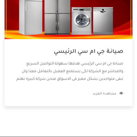
صيانة جي ام سي الرئيسي
صيانة جي ام سي الرئيسي هدفها سهولة التواصل السريع
والمباشر مع الشركة لكى يستمتع العميل بالتعامل معنا وان
نبقى متواجدين بشكل مميز فى الاسواق فنحن شركة كبيرة نهتم
بكل التفاصيل المهمة للعميل وان يستمتع بالخدمات التى تنفرد
مشاهدة المزيد
الشركة بها والتى تكون منها خدمة الصيانة التى تكون من أهم
الخدمات التى يرغب بها العميل لأنها تحافظ على كفاءة المنتج
كما أن شركة جي ام سي تقدم لنا جميع الأجهزة التى نبحث عنها
وأقوى الأسعار التى تكون مناسبة لكثير من العملاء