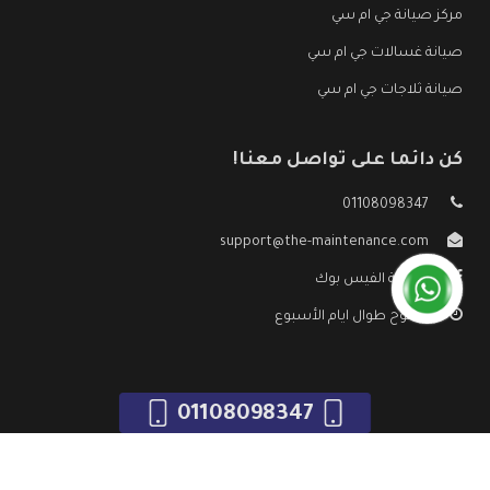
مركز صيانة جي ام سي
صيانة غسالات جي ام سي
صيانة ثلاجات جي ام سي
كن دائما على تواصل معنا!
01108098347
support@the-maintenance.com
صفحة الفيس بوك
مفتوح طوال ايام الأسبوع
01108098347
جميع الحقوق محفوظه ©
صيانة جي ام سي