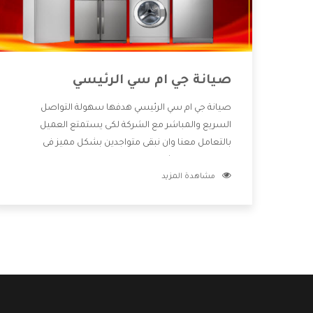
صيانة جي ام سي الرئيسي
صيانة جي ام سي الرئيسي هدفها سهولة التواصل
السريع والمباشر مع الشركة لكى يستمتع العميل
بالتعامل معنا وان نبقى متواجدين بشكل مميز فى
الاسواق فنحن شركة كبيرة نهتم بكل التفاصيل المهمة
مشاهدة المزيد
للعميل وان يستمتع بالخدمات التى تنفرد الشركة بها
والتى تكون منها خدمة الصيانة التى تكون من أهم
الخدمات التى يرغب بها العميل لأنها تحافظ على كفاءة
المنتج كما أن شركة جي ام سي تقدم لنا جميع الأجهزة
التى نبحث عنها وأقوى الأسعار التى تكون مناسبة لكثير
من العملاء