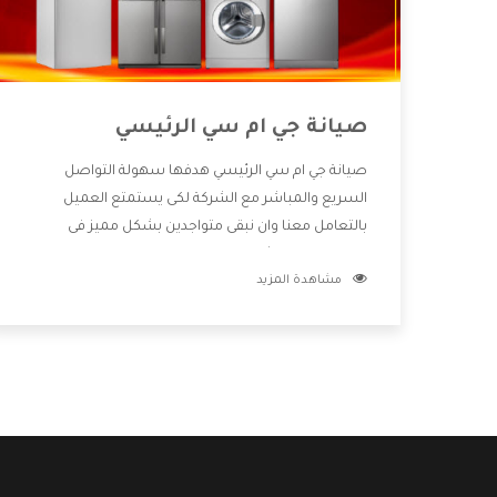
صيانة جي ام سي الرئيسي
صيانة جي ام سي الرئيسي هدفها سهولة التواصل
السريع والمباشر مع الشركة لكى يستمتع العميل
بالتعامل معنا وان نبقى متواجدين بشكل مميز فى
الاسواق فنحن شركة كبيرة نهتم بكل التفاصيل المهمة
مشاهدة المزيد
للعميل وان يستمتع بالخدمات التى تنفرد الشركة بها
والتى تكون منها خدمة الصيانة التى تكون من أهم
الخدمات التى يرغب بها العميل لأنها تحافظ على كفاءة
المنتج كما أن شركة جي ام سي تقدم لنا جميع الأجهزة
التى نبحث عنها وأقوى الأسعار التى تكون مناسبة لكثير
من العملاء