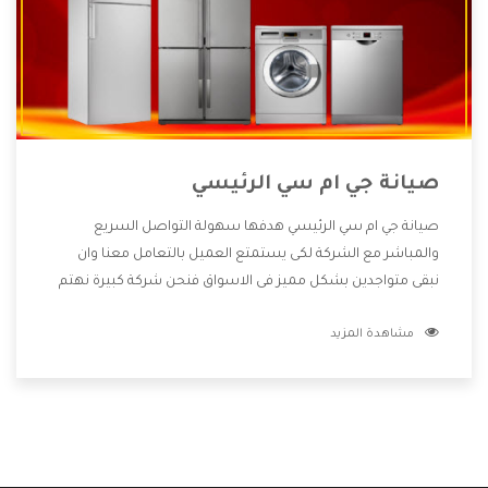
صيانة جي ام سي الرئيسي
صيانة جي ام سي الرئيسي هدفها سهولة التواصل السريع
والمباشر مع الشركة لكى يستمتع العميل بالتعامل معنا وان
نبقى متواجدين بشكل مميز فى الاسواق فنحن شركة كبيرة نهتم
بكل التفاصيل المهمة للعميل وان يستمتع بالخدمات التى تنفرد
مشاهدة المزيد
الشركة بها والتى تكون منها خدمة الصيانة التى تكون من أهم
الخدمات التى يرغب بها العميل لأنها تحافظ على كفاءة المنتج
كما أن شركة جي ام سي تقدم لنا جميع الأجهزة التى نبحث عنها
وأقوى الأسعار التى تكون مناسبة لكثير من العملاء