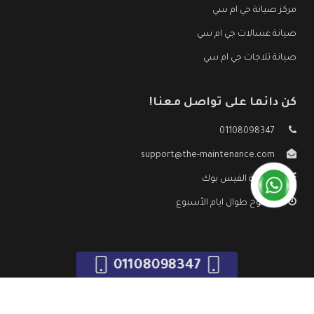
مركز صيانة جي ام سي
صيانة غسالات جي ام سي
صيانة ثلاجات جي ام سي
كن دائما على تواصل معنا!
01108098347
support@the-maintenance.com
صفحة الفيس بوك
مفتوح طوال ايام الأسبوع
01108098347
جميع الحقوق محفوظه ©
صيانة جي ام سي