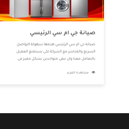
صيانة جي ام سي الرئيسي
صيانة جي ام سي الرئيسي هدفها سهولة التواصل
السريع والمباشر مع الشركة لكى يستمتع العميل
بالتعامل معنا وان نبقى متواجدين بشكل مميز فى
الاسواق فنحن شركة كبيرة نهتم بكل التفاصيل المهمة
مشاهدة المزيد
للعميل وان يستمتع بالخدمات التى تنفرد الشركة بها
والتى تكون منها خدمة الصيانة التى تكون من أهم
الخدمات التى يرغب بها العميل لأنها تحافظ على كفاءة
المنتج كما أن شركة جي ام سي تقدم لنا جميع الأجهزة
التى نبحث عنها وأقوى الأسعار التى تكون مناسبة لكثير
من العملاء