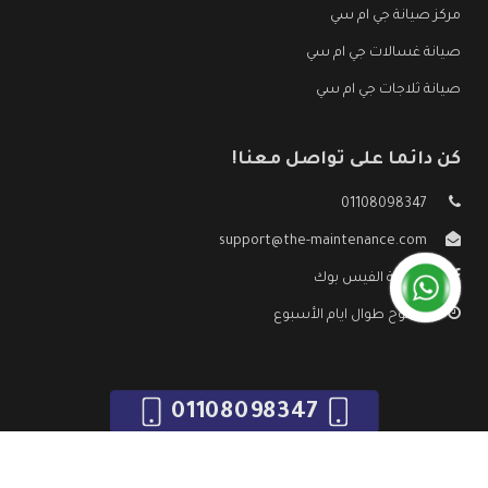
مركز صيانة جي ام سي
صيانة غسالات جي ام سي
صيانة ثلاجات جي ام سي
كن دائما على تواصل معنا!
01108098347
support@the-maintenance.com
صفحة الفيس بوك
مفتوح طوال ايام الأسبوع
01108098347
جميع الحقوق محفوظه ©
صيانة جي ام سي