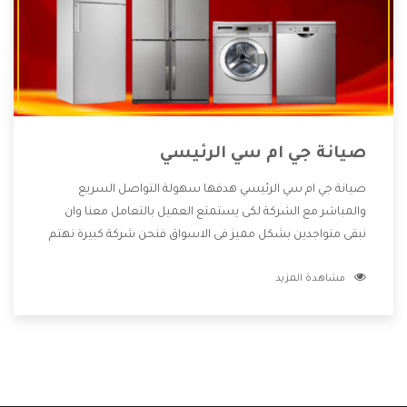
صيانة جي ام سي الرئيسي
صيانة جي ام سي الرئيسي هدفها سهولة التواصل السريع
والمباشر مع الشركة لكى يستمتع العميل بالتعامل معنا وان
نبقى متواجدين بشكل مميز فى الاسواق فنحن شركة كبيرة نهتم
بكل التفاصيل المهمة للعميل وان يستمتع بالخدمات التى تنفرد
مشاهدة المزيد
الشركة بها والتى تكون منها خدمة الصيانة التى تكون من أهم
الخدمات التى يرغب بها العميل لأنها تحافظ على كفاءة المنتج
كما أن شركة جي ام سي تقدم لنا جميع الأجهزة التى نبحث عنها
وأقوى الأسعار التى تكون مناسبة لكثير من العملاء