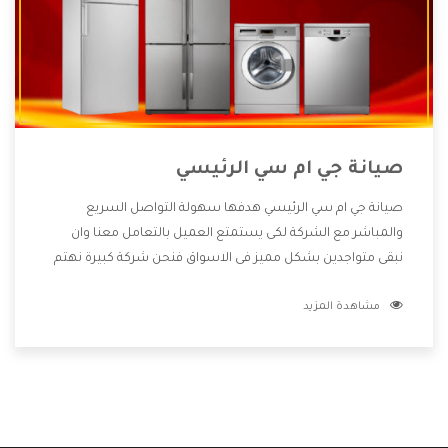
صيانة جي ام سي الرئيسي
صيانة جي ام سي الرئيسي هدفها سهولة التواصل السريع
والمباشر مع الشركة لكى يستمتع العميل بالتعامل معنا وان
نبقى متواجدين بشكل مميز فى الاسواق فنحن شركة كبيرة نهتم
بكل التفاصيل المهمة للعميل وان يستمتع بالخدمات التى تنفرد
مشاهدة المزيد
الشركة بها والتى تكون منها خدمة الصيانة التى تكون من أهم
الخدمات التى يرغب بها العميل لأنها تحافظ على كفاءة المنتج
كما أن شركة جي ام سي تقدم لنا جميع الأجهزة التى نبحث عنها
وأقوى الأسعار التى تكون مناسبة لكثير من العملاء