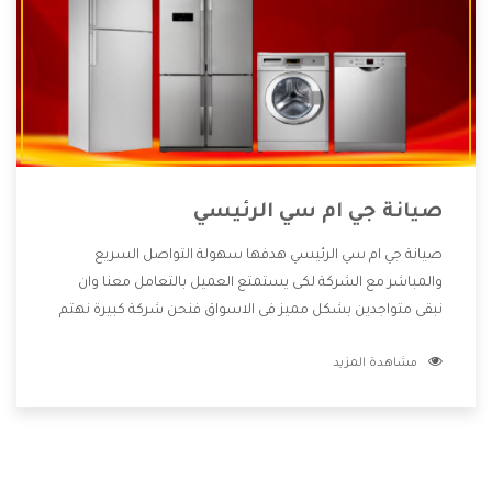
صيانة جي ام سي الرئيسي
صيانة جي ام سي الرئيسي هدفها سهولة التواصل السريع
والمباشر مع الشركة لكى يستمتع العميل بالتعامل معنا وان
نبقى متواجدين بشكل مميز فى الاسواق فنحن شركة كبيرة نهتم
بكل التفاصيل المهمة للعميل وان يستمتع بالخدمات التى تنفرد
مشاهدة المزيد
الشركة بها والتى تكون منها خدمة الصيانة التى تكون من أهم
الخدمات التى يرغب بها العميل لأنها تحافظ على كفاءة المنتج
كما أن شركة جي ام سي تقدم لنا جميع الأجهزة التى نبحث عنها
وأقوى الأسعار التى تكون مناسبة لكثير من العملاء