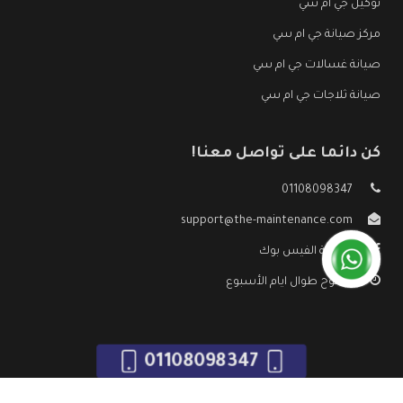
توكيل جي ام سي
مركز صيانة جي ام سي
صيانة غسالات جي ام سي
صيانة ثلاجات جي ام سي
كن دائما على تواصل معنا!
01108098347
support@the-maintenance.com
صفحة الفيس بوك
مفتوح طوال ايام الأسبوع
01108098347