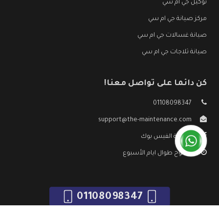
توكيل جي ام سي
مركز صيانة جي ام سي
صيانة غسالات جي ام سي
صيانة ثلاجات جي ام سي
كن دائما على تواصل معنا!
01108098347
support@the-maintenance.com
صفحة الفيس بوك
مفتوح طوال ايام الأسبوع
01108098347