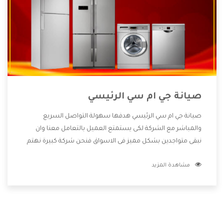
صيانة جي ام سي الرئيسي
صيانة جي ام سي الرئيسي هدفها سهولة التواصل السريع
والمباشر مع الشركة لكى يستمتع العميل بالتعامل معنا وان
نبقى متواجدين بشكل مميز فى الاسواق فنحن شركة كبيرة نهتم
بكل التفاصيل المهمة للعميل وان يستمتع بالخدمات التى تنفرد
مشاهدة المزيد
الشركة بها والتى تكون منها خدمة الصيانة التى تكون من أهم
الخدمات التى يرغب بها العميل لأنها تحافظ على كفاءة المنتج
كما أن شركة جي ام سي تقدم لنا جميع الأجهزة التى نبحث عنها
وأقوى الأسعار التى تكون مناسبة لكثير من العملاء