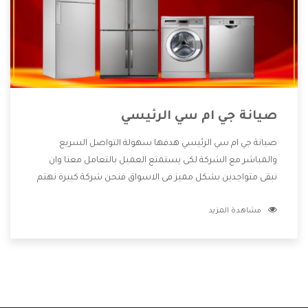
صيانة جي ام سي الرئيسي
صيانة جي ام سي الرئيسي هدفها سهولة التواصل السريع
والمباشر مع الشركة لكى يستمتع العميل بالتعامل معنا وان
نبقى متواجدين بشكل مميز فى الاسواق فنحن شركة كبيرة نهتم
بكل التفاصيل المهمة للعميل وان يستمتع بالخدمات التى تنفرد
مشاهدة المزيد
الشركة بها والتى تكون منها خدمة الصيانة التى تكون من أهم
الخدمات التى يرغب بها العميل لأنها تحافظ على كفاءة المنتج
كما أن شركة جي ام سي تقدم لنا جميع الأجهزة التى نبحث عنها
وأقوى الأسعار التى تكون مناسبة لكثير من العملاء