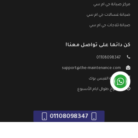
مركز صيانة جي ام سي
صيانة غسالات جي ام سي
صيانة ثلاجات جي ام سي
كن دائما على تواصل معنا!
01108098347
support@the-maintenance.com
صفحة الفيس بوك
مفتوح طوال ايام الأسبوع
01108098347
جميع الحقوق محفوظه ©
صيانة جي ام سي