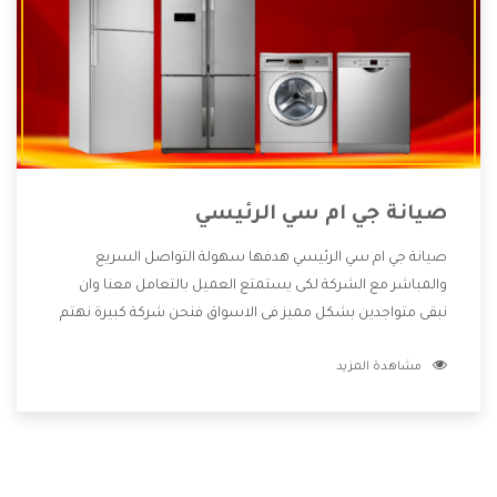
صيانة جي ام سي الرئيسي
صيانة جي ام سي الرئيسي هدفها سهولة التواصل السريع
والمباشر مع الشركة لكى يستمتع العميل بالتعامل معنا وان
نبقى متواجدين بشكل مميز فى الاسواق فنحن شركة كبيرة نهتم
بكل التفاصيل المهمة للعميل وان يستمتع بالخدمات التى تنفرد
مشاهدة المزيد
الشركة بها والتى تكون منها خدمة الصيانة التى تكون من أهم
الخدمات التى يرغب بها العميل لأنها تحافظ على كفاءة المنتج
كما أن شركة جي ام سي تقدم لنا جميع الأجهزة التى نبحث عنها
وأقوى الأسعار التى تكون مناسبة لكثير من العملاء