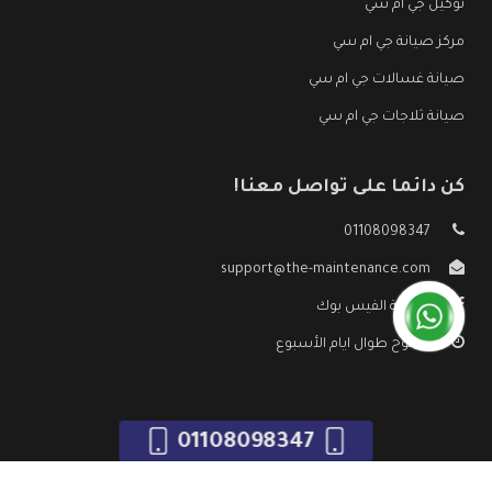
توكيل جي ام سي
مركز صيانة جي ام سي
صيانة غسالات جي ام سي
صيانة ثلاجات جي ام سي
كن دائما على تواصل معنا!
01108098347
support@the-maintenance.com
صفحة الفيس بوك
مفتوح طوال ايام الأسبوع
01108098347