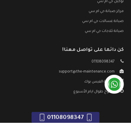
توكيل جي ام سي
مركز صيانة جي ام سي
صيانة غسالات جي ام سي
صيانة ثلاجات جي ام سي
كن دائما على تواصل معنا!
01108098347
support@the-maintenance.com
صفحة الفيس بوك
مفتوح طوال ايام الأسبوع
01108098347