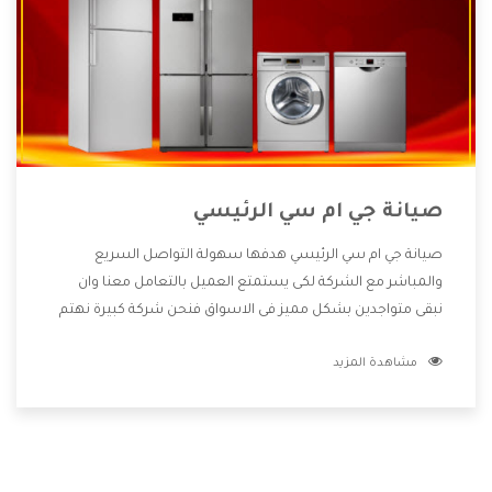
صيانة جي ام سي الرئيسي
صيانة جي ام سي الرئيسي هدفها سهولة التواصل السريع
والمباشر مع الشركة لكى يستمتع العميل بالتعامل معنا وان
نبقى متواجدين بشكل مميز فى الاسواق فنحن شركة كبيرة نهتم
بكل التفاصيل المهمة للعميل وان يستمتع بالخدمات التى تنفرد
مشاهدة المزيد
الشركة بها والتى تكون منها خدمة الصيانة التى تكون من أهم
الخدمات التى يرغب بها العميل لأنها تحافظ على كفاءة المنتج
كما أن شركة جي ام سي تقدم لنا جميع الأجهزة التى نبحث عنها
وأقوى الأسعار التى تكون مناسبة لكثير من العملاء