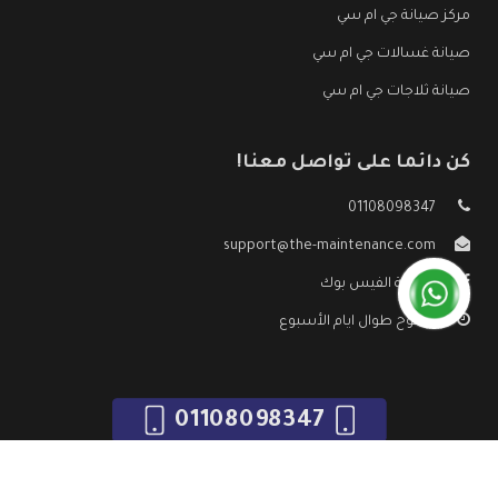
مركز صيانة جي ام سي
صيانة غسالات جي ام سي
صيانة ثلاجات جي ام سي
كن دائما على تواصل معنا!
01108098347
support@the-maintenance.com
صفحة الفيس بوك
مفتوح طوال ايام الأسبوع
01108098347
جميع الحقوق محفوظه ©
صيانة جي ام سي