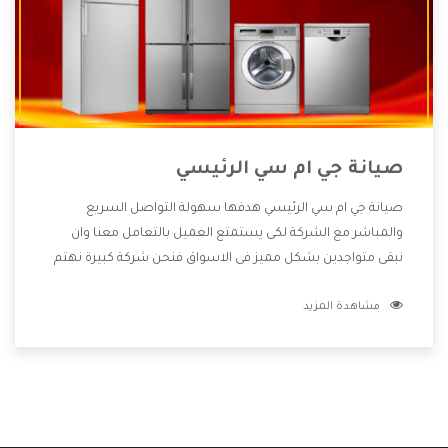
صيانة جي ام سي الرئيسي
صيانة جي ام سي الرئيسي هدفها سهولة التواصل السريع
والمباشر مع الشركة لكى يستمتع العميل بالتعامل معنا وان
نبقى متواجدين بشكل مميز فى الاسواق فنحن شركة كبيرة نهتم
بكل التفاصيل المهمة للعميل وان يستمتع بالخدمات التى تنفرد
مشاهدة المزيد
الشركة بها والتى تكون منها خدمة الصيانة التى تكون من أهم
الخدمات التى يرغب بها العميل لأنها تحافظ على كفاءة المنتج
كما أن شركة جي ام سي تقدم لنا جميع الأجهزة التى نبحث عنها
وأقوى الأسعار التى تكون مناسبة لكثير من العملاء