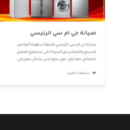
صيانة جي ام سي الرئيسي
صيانة جي ام سي الرئيسي هدفها سهولة التواصل
السريع والمباشر مع الشركة لكى يستمتع العميل
بالتعامل معنا وان نبقى متواجدين بشكل مميز فى
الاسواق فنحن شركة كبيرة نهتم بكل التفاصيل المهمة
مشاهدة المزيد
للعميل وان يستمتع بالخدمات التى تنفرد الشركة بها
والتى تكون منها خدمة الصيانة التى تكون من أهم
الخدمات التى يرغب بها العميل لأنها تحافظ على كفاءة
المنتج كما أن شركة جي ام سي تقدم لنا جميع الأجهزة
التى نبحث عنها وأقوى الأسعار التى تكون مناسبة لكثير
من العملاء