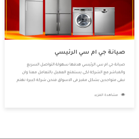
صيانة جي ام سي الرئيسي
صيانة جي ام سي الرئيسي هدفها سهولة التواصل السريع
والمباشر مع الشركة لكى يستمتع العميل بالتعامل معنا وان
نبقى متواجدين بشكل مميز فى الاسواق فنحن شركة كبيرة نهتم
بكل التفاصيل المهمة للعميل وان يستمتع بالخدمات التى تنفرد
مشاهدة المزيد
الشركة بها والتى تكون منها خدمة الصيانة التى تكون من أهم
الخدمات التى يرغب بها العميل لأنها تحافظ على كفاءة المنتج
كما أن شركة جي ام سي تقدم لنا جميع الأجهزة التى نبحث عنها
وأقوى الأسعار التى تكون مناسبة لكثير من العملاء