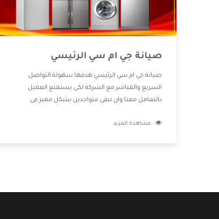
صيانة جي ام سي الرئيسي
صيانة جي ام سي الرئيسي هدفها سهولة التواصل
السريع والمباشر مع الشركة لكى يستمتع العميل
بالتعامل معنا وان نبقى متواجدين بشكل مميز فى
الاسواق فنحن شركة كبيرة نهتم بكل التفاصيل المهمة
مشاهدة المزيد
للعميل وان يستمتع بالخدمات التى تنفرد الشركة بها
والتى تكون منها خدمة الصيانة التى تكون من أهم
الخدمات التى يرغب بها العميل لأنها تحافظ على كفاءة
المنتج كما أن شركة جي ام سي تقدم لنا جميع الأجهزة
التى نبحث عنها وأقوى الأسعار التى تكون مناسبة لكثير
من العملاء