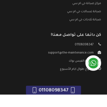
مركز صيانة جي ام سي
صيانة غسالات جي ام سي
صيانة ثلاجات جي ام سي
كن دائما على تواصل معنا!
01108098347
support@the-maintenance.com
صفحة الفيس بوك
مفتوح طوال ايام الأسبوع
01108098347
جميع الحقوق محفوظه ©
صيانة جي ام سي