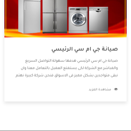
صيانة جي ام سي الرئيسي
صيانة جي ام سي الرئيسي هدفها سهولة التواصل السريع
والمباشر مع الشركة لكى يستمتع العميل بالتعامل معنا وان
نبقى متواجدين بشكل مميز فى الاسواق فنحن شركة كبيرة نهتم
بكل التفاصيل المهمة للعميل وان يستمتع بالخدمات التى تنفرد
مشاهدة المزيد
الشركة بها والتى تكون منها خدمة الصيانة التى تكون من أهم
الخدمات التى يرغب بها العميل لأنها تحافظ على كفاءة المنتج
كما أن شركة جي ام سي تقدم لنا جميع الأجهزة التى نبحث عنها
وأقوى الأسعار التى تكون مناسبة لكثير من العملاء