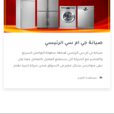
صيانة جي ام سي الرئيسي
صيانة جي ام سي الرئيسي هدفها سهولة التواصل السريع
والمباشر مع الشركة لكى يستمتع العميل بالتعامل معنا وان
نبقى متواجدين بشكل مميز فى الاسواق فنحن شركة كبيرة نهتم
بكل التفاصيل المهمة للعميل وان يستمتع بالخدمات التى تنفرد
مشاهدة المزيد
الشركة بها والتى تكون منها خدمة الصيانة التى تكون من أهم
الخدمات التى يرغب بها العميل لأنها تحافظ على كفاءة المنتج
كما أن شركة جي ام سي تقدم لنا جميع الأجهزة التى نبحث عنها
وأقوى الأسعار التى تكون مناسبة لكثير من العملاء