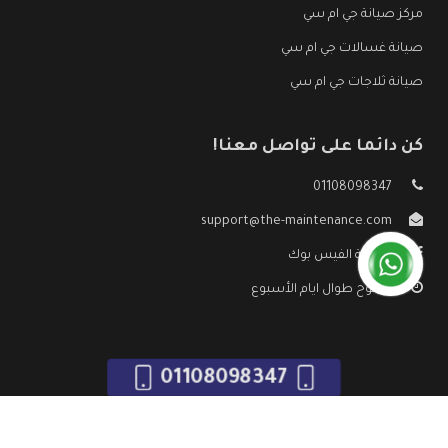
مركز صيانة جي ام سي
صيانة غسالات جي ام سي
صيانة ثلاجات جي ام سي
كن دائما على تواصل معنا!
01108098347
support@the-maintenance.com
صفحة الفيس بوك
مفتوح طوال ايام الأسبوع
01108098347
جميع الحقوق محفوظه ©
صيانة جي ام سي