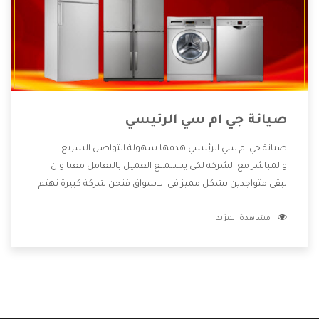
صيانة جي ام سي الرئيسي
صيانة جي ام سي الرئيسي هدفها سهولة التواصل السريع
والمباشر مع الشركة لكى يستمتع العميل بالتعامل معنا وان
نبقى متواجدين بشكل مميز فى الاسواق فنحن شركة كبيرة نهتم
بكل التفاصيل المهمة للعميل وان يستمتع بالخدمات التى تنفرد
مشاهدة المزيد
الشركة بها والتى تكون منها خدمة الصيانة التى تكون من أهم
الخدمات التى يرغب بها العميل لأنها تحافظ على كفاءة المنتج
كما أن شركة جي ام سي تقدم لنا جميع الأجهزة التى نبحث عنها
وأقوى الأسعار التى تكون مناسبة لكثير من العملاء