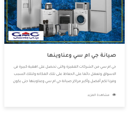
صيانة جي ام سي وعناوينها
جي ام سي من الشركات المميزة والتى تحصل على اهمية كبيرة فى
الاسواق وتعمل دائما على الحفاظ على تلك المكانه ولتلك السبب
وفرنا لكم أفضل وأكبر مراكز صيانة جي ام سي وعناوينها حتى يكون
قريب من كل العملاء ويستطيع القيام بتصليح جميع المنتجات
مشاهدة المزيد
دون اى ازعاج كما أننا نهتم بكل ما يحتاجه المستهلك لكى نحافظ
على ثقتهم بنا ،وهتستمتع بأقوى العروض والخدمات ما بعد البيع
التى ترضى العميل