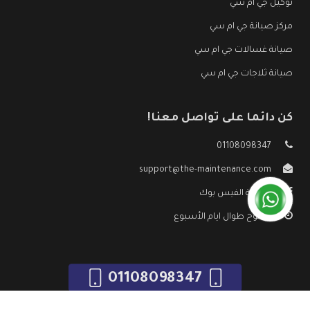
توكيل جي ام سي
مركز صيانة جي ام سي
صيانة غسالات جي ام سي
صيانة ثلاجات جي ام سي
كن دائما على تواصل معنا!
01108098347
support@the-maintenance.com
صفحة الفيس بوك
مفتوح طوال ايام الأسبوع
01108098347