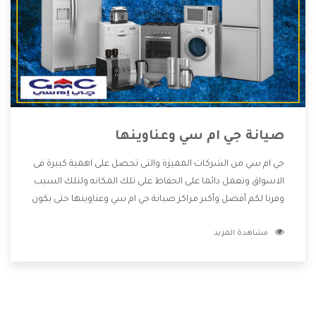
صيانة جي ام سي وعناوينها
جي ام سي من الشركات المميزة والتى تحصل على اهمية كبيرة فى
الاسواق وتعمل دائما على الحفاظ على تلك المكانه ولتلك السبب
وفرنا لكم أفضل وأكبر مراكز صيانة جي ام سي وعناوينها حتى يكون
قريب من كل العملاء ويستطيع القيام بتصليح جميع المنتجات
مشاهدة المزيد
دون اى ازعاج كما أننا نهتم بكل ما يحتاجه المستهلك لكى نحافظ
على ثقتهم بنا ،وهتستمتع بأقوى العروض والخدمات ما بعد البيع
التى ترضى العميل