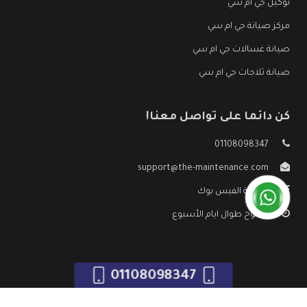
توكيل جي ام سي
مركز صيانة جي ام سي
صيانة غسالات جي ام سي
صيانة ثلاجات جي ام سي
كن دائما على تواصل معنا!
01108098347
support@the-maintenance.com
صفحة الفيس بوك
مفتوح طوال ايام الأسبوع
01108098347