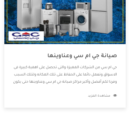
صيانة جي ام سي وعناوينها
جي ام سي من الشركات المميزة والتى تحصل على اهمية كبيرة فى
الاسواق وتعمل دائما على الحفاظ على تلك المكانه ولتلك السبب
وفرنا لكم أفضل وأكبر مراكز صيانة جي ام سي وعناوينها حتى يكون
قريب من كل العملاء ويستطيع القيام بتصليح جميع المنتجات
مشاهدة المزيد
دون اى ازعاج كما أننا نهتم بكل ما يحتاجه المستهلك لكى نحافظ
على ثقتهم بنا ،وهتستمتع بأقوى العروض والخدمات ما بعد البيع
التى ترضى العميل