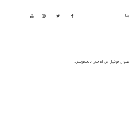
نا
عنوان توكيل جي ام سي بالسويس.