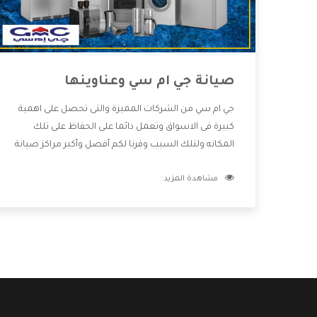
صيانة جي ام سي وعناوينها
جي ام سي من الشركات المميزة والتى تحصل على اهمية
كبيرة فى الاسواق وتعمل دائما على الحفاظ على تلك
المكانه ولتلك السبب وفرنا لكم أفضل وأكبر مراكز صيانة
جي ام سي وعناوينها حتى يكون قريب من كل العملاء
مشاهدة المزيد
ويستطيع القيام بتصليح جميع المنتجات دون اى ازعاج
كما أننا نهتم بكل ما يحتاجه المستهلك لكى نحافظ على
ثقتهم بنا ،وهتستمتع بأقوى العروض والخدمات ما بعد
البيع التى ترضى العميل