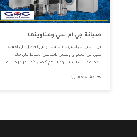
صيانة جي ام سي وعناوينها
جي ام سي من الشركات المميزة والتى تحصل على اهمية
كبيرة فى الاسواق وتعمل دائما على الحفاظ على تلك
المكانه ولتلك السبب وفرنا لكم أفضل وأكبر مراكز صيانة
جي ام سي وعناوينها حتى يكون قريب من كل العملاء
مشاهدة المزيد
ويستطيع القيام بتصليح جميع المنتجات دون اى ازعاج
كما أننا نهتم بكل ما يحتاجه المستهلك لكى نحافظ على
ثقتهم بنا ،وهتستمتع بأقوى العروض والخدمات ما بعد
البيع التى ترضى العميل