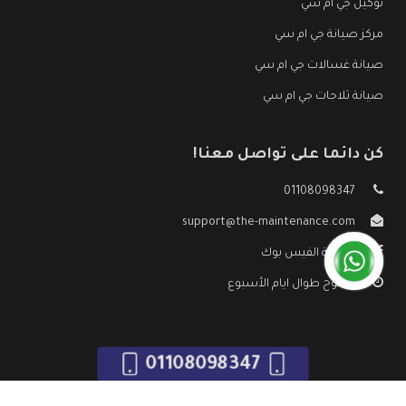
توكيل جي ام سي
مركز صيانة جي ام سي
صيانة غسالات جي ام سي
صيانة ثلاجات جي ام سي
كن دائما على تواصل معنا!
01108098347
support@the-maintenance.com
صفحة الفيس بوك
مفتوح طوال ايام الأسبوع
01108098347