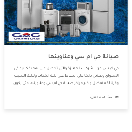
صيانة جي ام سي وعناوينها
جي ام سي من الشركات المميزة والتى تحصل على اهمية كبيرة فى
الاسواق وتعمل دائما على الحفاظ على تلك المكانه ولتلك السبب
وفرنا لكم أفضل وأكبر مراكز صيانة جي ام سي وعناوينها حتى يكون
قريب من كل العملاء ويستطيع القيام بتصليح جميع المنتجات
مشاهدة المزيد
دون اى ازعاج كما أننا نهتم بكل ما يحتاجه المستهلك لكى نحافظ
على ثقتهم بنا ،وهتستمتع بأقوى العروض والخدمات ما بعد البيع
التى ترضى العميل