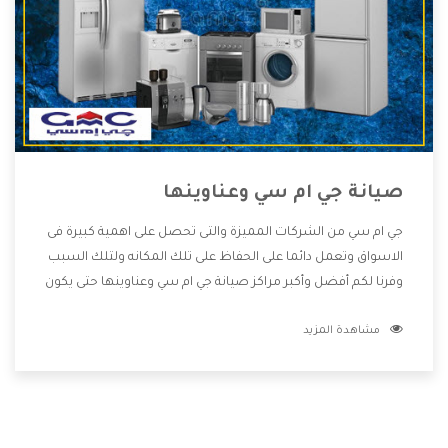
صيانة جي ام سي وعناوينها
جي ام سي من الشركات المميزة والتى تحصل على اهمية كبيرة فى
الاسواق وتعمل دائما على الحفاظ على تلك المكانه ولتلك السبب
وفرنا لكم أفضل وأكبر مراكز صيانة جي ام سي وعناوينها حتى يكون
قريب من كل العملاء ويستطيع القيام بتصليح جميع المنتجات
مشاهدة المزيد
دون اى ازعاج كما أننا نهتم بكل ما يحتاجه المستهلك لكى نحافظ
على ثقتهم بنا ،وهتستمتع بأقوى العروض والخدمات ما بعد البيع
التى ترضى العميل