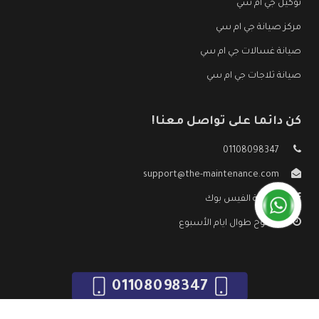
توكيل جي ام سي
مركز صيانة جي ام سي
صيانة غسالات جي ام سي
صيانة ثلاجات جي ام سي
كن دائما على تواصل معنا!
01108098347
support@the-maintenance.com
صفحة الفيس بوك
مفتوح طوال ايام الأسبوع
01108098347