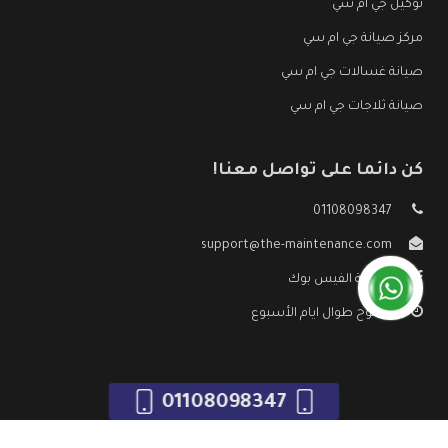
توكيل جي ام سي
مركز صيانة جي ام سي
صيانة غسالات جي ام سي
صيانة ثلاجات جي ام سي
كن دائما على تواصل معنا!
01108098347
support@the-maintenance.com
صفحة الفيس بوك
مفتوح طوال ايام الأسبوع
01108098347