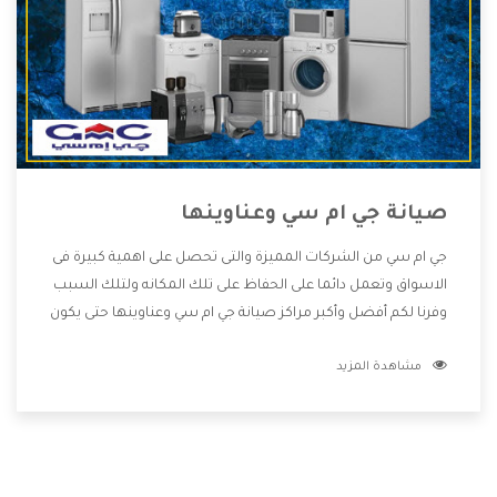
صيانة جي ام سي وعناوينها
جي ام سي من الشركات المميزة والتى تحصل على اهمية كبيرة فى
الاسواق وتعمل دائما على الحفاظ على تلك المكانه ولتلك السبب
وفرنا لكم أفضل وأكبر مراكز صيانة جي ام سي وعناوينها حتى يكون
قريب من كل العملاء ويستطيع القيام بتصليح جميع المنتجات
مشاهدة المزيد
دون اى ازعاج كما أننا نهتم بكل ما يحتاجه المستهلك لكى نحافظ
على ثقتهم بنا ،وهتستمتع بأقوى العروض والخدمات ما بعد البيع
التى ترضى العميل