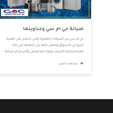
صيانة جي ام سي وعناوينها
جي ام سي من الشركات المميزة والتى تحصل على اهمية
كبيرة فى الاسواق وتعمل دائما على الحفاظ على تلك
المكانه ولتلك السبب وفرنا لكم أفضل وأكبر مراكز صيانة
جي ام سي وعناوينها حتى يكون قريب من كل العملاء
مشاهدة المزيد
ويستطيع القيام بتصليح جميع المنتجات دون اى ازعاج
كما أننا نهتم بكل ما يحتاجه المستهلك لكى نحافظ على
ثقتهم بنا ،وهتستمتع بأقوى العروض والخدمات ما بعد
البيع التى ترضى العميل