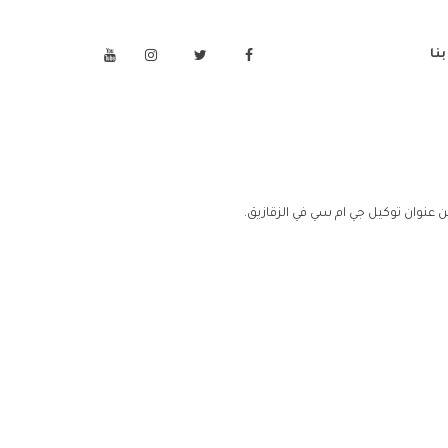
نا
 عنوان توكيل جي ام سي في الزقازيق.