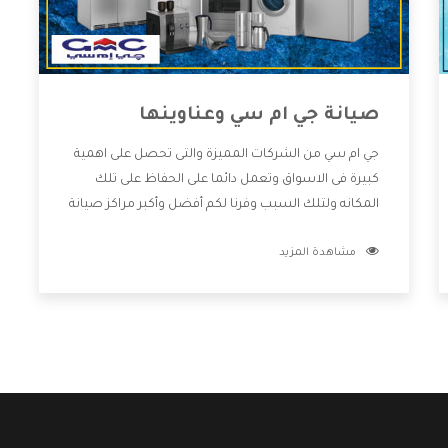
صيانة جي ام سي وعناوينها
جي ام سي من الشركات المميزة والتى تحصل على اهمية
كبيرة فى الاسواق وتعمل دائما على الحفاظ على تلك
المكانه ولتلك السبب وفرنا لكم أفضل وأكبر مراكز صيانة
جي ام سي وعناوينها حتى يكون قريب من كل العملاء
مشاهدة المزيد
ويستطيع القيام بتصليح جميع المنتجات دون اى ازعاج
كما أننا نهتم بكل ما يحتاجه المستهلك لكى نحافظ على
ثقتهم بنا ،وهتستمتع بأقوى العروض والخدمات ما بعد
البيع التى ترضى العميل