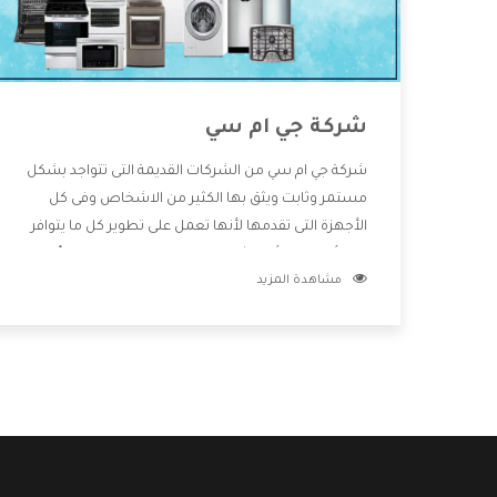
شركة جي ام سي
شركة جي ام سي من الشركات القديمة التى تتواجد بشكل
مستمر وثابت ويثق بها الكثير من الاشخاص وفى كل
الأجهزة التى تقدمها لأنها تعمل على تطوير كل ما يتوافر
فى الأسواق ولأنها شركة معروفة تهتم جدا بتوفير أفضل
مشاهدة المزيد
خدمات ما بعد البيع مع المنتجات وتقدم للعملاء أقوى
العروض والخصومات التى تسهل على المستهلك
الاستمتاع بشراء جميع ما نقدمه لكم معنا هتجد كل ما
هو جديد وأفضل