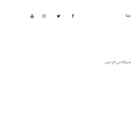
نا
شركة جي ام سي.